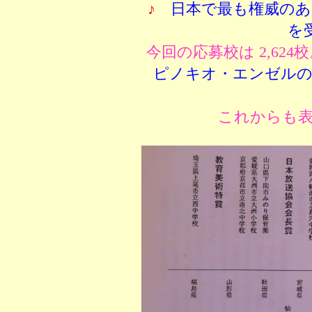
♪
日本で最も権威のあ
を
今回の応募校は 2,624校
ピノキオ・エンゼルの
これからも表