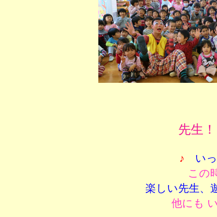
先生！
♪
いっ
この
楽しい先生、
他にも 