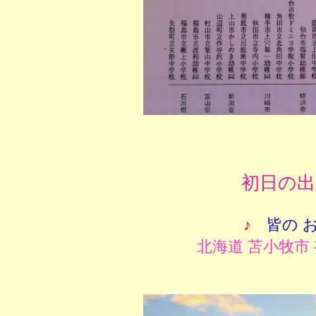
初日の出
♪
皆の 
北海道 苫小牧市 