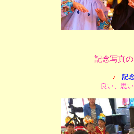
記念写真の
♪
記
良い、思