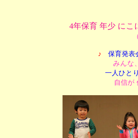
4年保育 年少 に
（
♪
保育発表
みんな
一人ひと
自信が