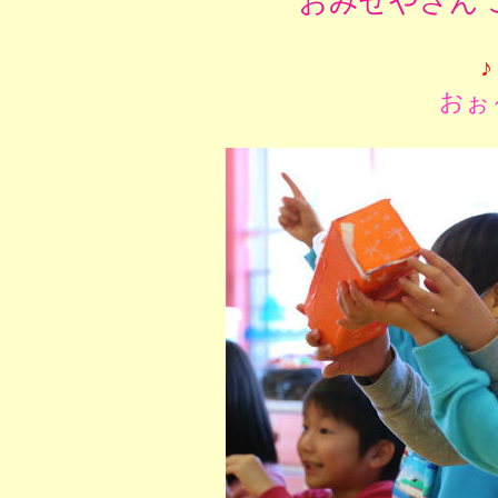
おみせやさん 
♪
おぉ