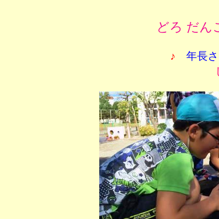
どろ だん
♪
年長さ