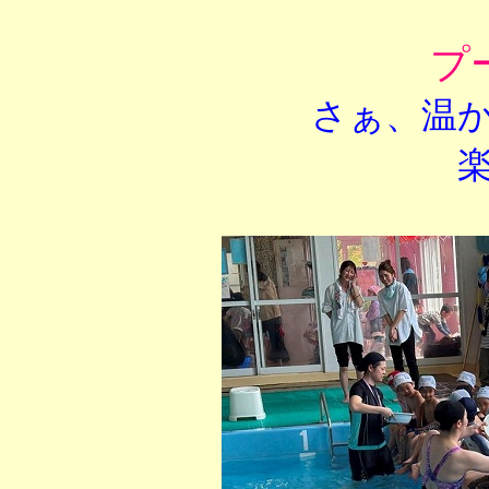
プ
さぁ、温